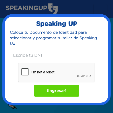
Speaking UP
Coloca tu Documento de Identidad para
seleccionar y programar tu taller de Speaking
Up
Te damos la
bienvenida a
Speaking Up
¡Ingresar!